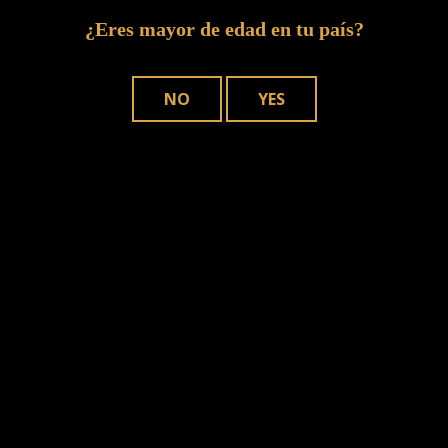
NEGRA
¿Eres mayor de edad en tu país?
PATA NEGRA el sello de la más alta
NO
YES
calidad para nuestros cigarros
seleccionados especialmente para nuestros
amigos de la Península Ibérica.
Conoce la calidad
DÓNDE COMPRAR
NUESTROS PUROS