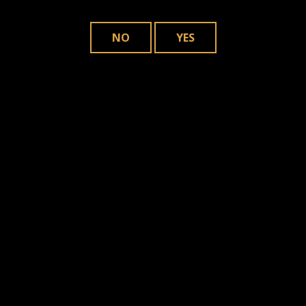
joven en la industria, junto los con los
maestros tabaqueros más experimentados
NO
YES
de Nicaragua.