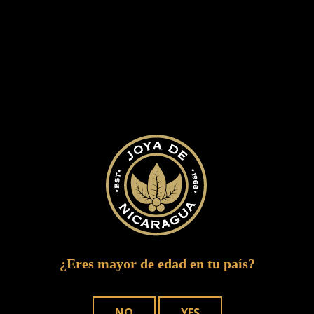
CINCO DE CINCO
¿Eres mayor de edad en tu país?
Inspirado por amigos. Mezclado por
Maestros, Creado Para Los Que Saben.
NO
YES