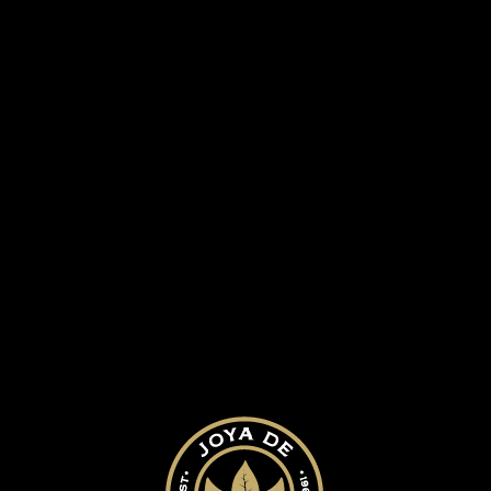
RA HISTORIA
NUESTROS PUROS
BLOG
D
bor winner 5002