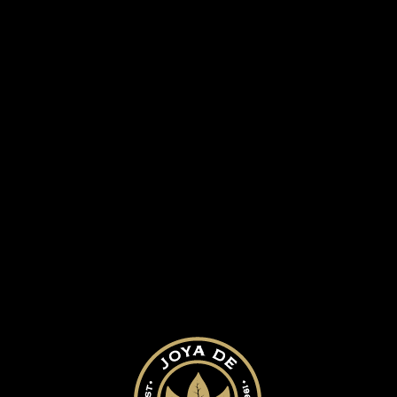
RA HISTORIA
NUESTROS PUROS
BLOG
D
rva especial 11