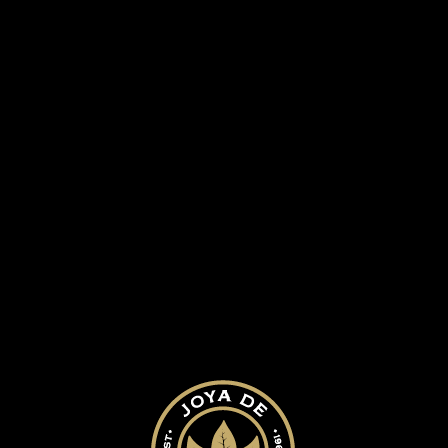
RA HISTORIA
NUESTROS PUROS
BLOG
D
491